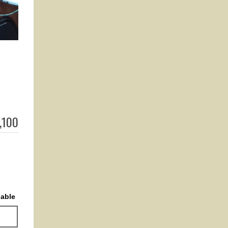
,100
lable