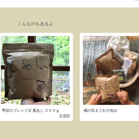
こんなのもあるよ
季節のブレンド豆 夏あじ ２００ｇ
橘の気まぐれ小包み
¥1,800