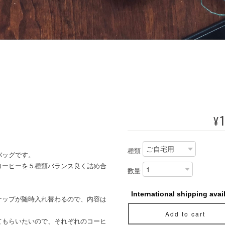
1
¥
種類
バッグです。
コーヒーを５種類バランス良く詰め合
数量
International shipping avai
ナップが随時入れ替わるので、内容は
Add to cart
てもらいたいので、それぞれのコーヒ