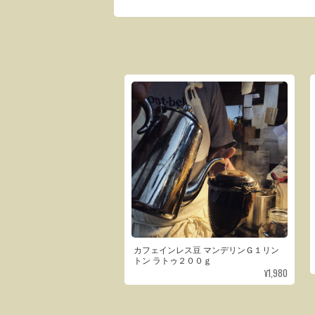
カフェインレス豆 マンデリンＧ１リン
トン ラトゥ２００ｇ
¥1,980