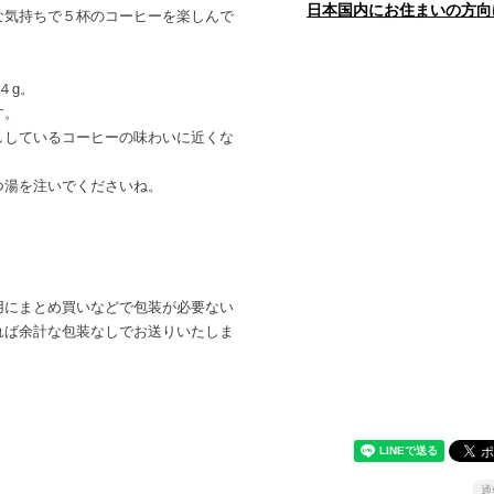
日本国内にお住まいの方向
な気持ちで５杯のコーヒーを楽しんで
４g。
す。
ししているコーヒーの味わいに近くな
つ湯を注いでくださいね。
用にまとめ買いなどで包装が必要ない
れば余計な包装なしでお送りいたしま
通