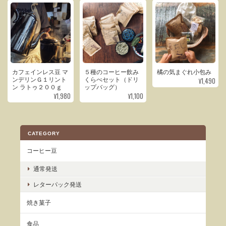
カフェインレス豆 マ
５種のコーヒー飲み
橘の気まぐれ小包み
¥1,490
ンデリンＧ１リント
くらべセット（ドリ
ン ラトゥ２００ｇ
ップバッグ）
¥1,980
¥1,100
CATEGORY
コーヒー豆
通常発送
レターパック発送
焼き菓子
食品