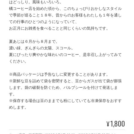
はどっしり。風味もいろいろ。
橘コーヒー店を始めた頃から、このちょっぴりおかしなスタイル
で季節が巡ること１８年。昔からのお客様もわたしも１年を通し
ての行事のひとつのようになっていて、
お正月にお雑煮を食べることと同じくらいの気持ちです。
夏あじは６月から８月まで。
濃い緑、ぎんぎらの太陽、スコール。
夏にぴったり爽やかな味わいのコーヒー、是非召し上がってみて
ください。
※商品パッケージは予告なしに変更することがあります。
※新鮮な豆を詰めて袋を密閉すると、豆からガスが出て袋が膨張
します。袋の破裂を防ぐため、バルブシールを付けて発送しま
す。
※保存する場合は豆のままでも粉にしていても冷凍保存をおすす
めします。
1,800
¥